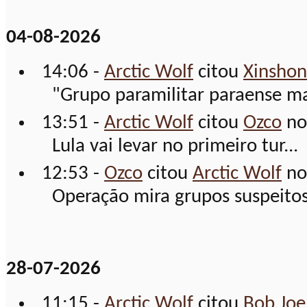
04-08-2026
14:06 -
Arctic Wolf
citou
Xinshon
"Grupo paramilitar paraense ma
13:51 -
Arctic Wolf
citou
Ozco
no
Lula vai levar no primeiro tur...
12:53 -
Ozco
citou
Arctic Wolf
no
Operação mira grupos suspeitos 
28-07-2026
11:15 -
Arctic Wolf
citou
Bob Joe