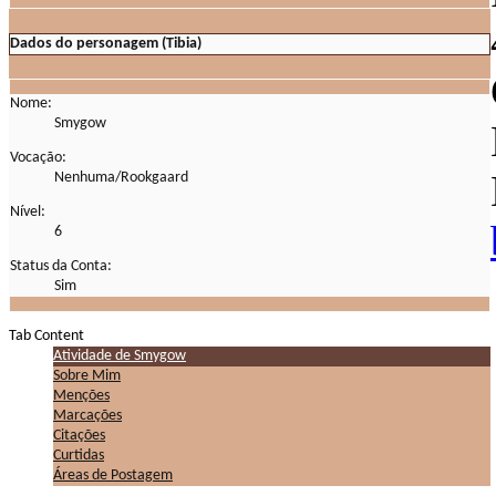
Dados do personagem (Tibia)
Nome:
Smygow
Vocação:
Nenhuma/Rookgaard
Nível:
6
Status da Conta:
Sim
Tab Content
Atividade de Smygow
Sobre Mim
Menções
Marcações
Citações
Curtidas
Áreas de Postagem