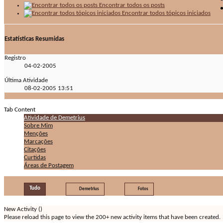
Encontrar todos os posts
Encontrar todos tópicos iniciados
Estatísticas Resumidas
Registro
04-02-2005
Última Atividade
08-02-2005
13:51
Tab Content
Atividade de Demetrius
Sobre Mim
Menções
Marcações
Citações
Curtidas
Áreas de Postagem
Tudo
Demetrius
Fotos
New Activity (
)
Please reload this page to view the 200+ new activity items that have been created.