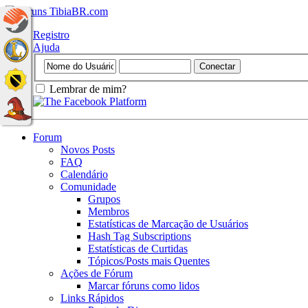
Registro
Ajuda
Lembrar de mim?
Forum
Novos Posts
FAQ
Calendário
Comunidade
Grupos
Membros
Estatísticas de Marcação de Usuários
Hash Tag Subscriptions
Estatísticas de Curtidas
Tópicos/Posts mais Quentes
Ações de Fórum
Marcar fóruns como lidos
Links Rápidos