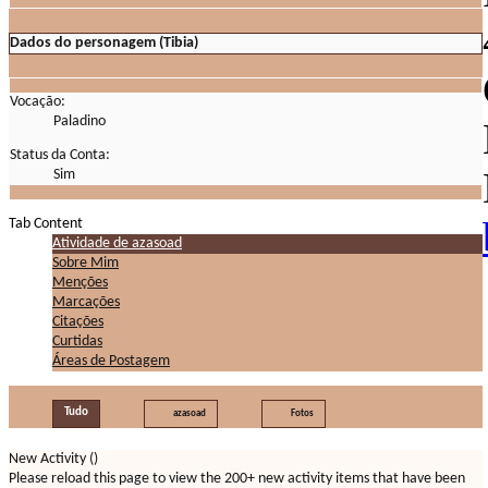
Dados do personagem (Tibia)
Vocação:
Paladino
Status da Conta:
Sim
Tab Content
Atividade de azasoad
Sobre Mim
Menções
Marcações
Citações
Curtidas
Áreas de Postagem
Tudo
azasoad
Fotos
New Activity (
)
Please reload this page to view the 200+ new activity items that have been