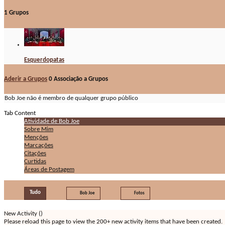
1
Grupos
Esquerdopatas
Aderir a Grupos
0
Associação a Grupos
Bob Joe não é membro de qualquer grupo público
Tab Content
Atividade de Bob Joe
Sobre Mim
Menções
Marcações
Citações
Curtidas
Áreas de Postagem
Tudo
Bob Joe
Fotos
New Activity (
)
Please reload this page to view the 200+ new activity items that have been created.