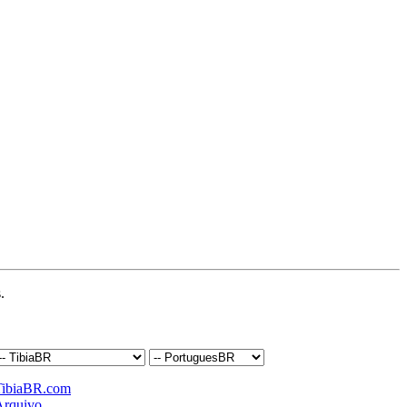
.
TibiaBR.com
Arquivo