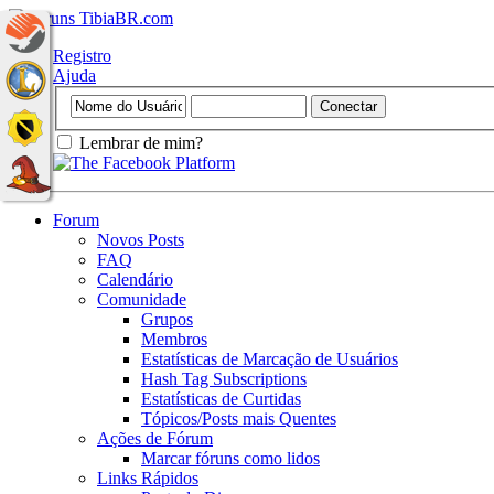
Registro
Ajuda
Lembrar de mim?
Forum
Novos Posts
FAQ
Calendário
Comunidade
Grupos
Membros
Estatísticas de Marcação de Usuários
Hash Tag Subscriptions
Estatísticas de Curtidas
Tópicos/Posts mais Quentes
Ações de Fórum
Marcar fóruns como lidos
Links Rápidos