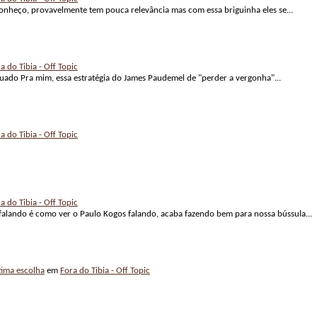
onheço, provavelmente tem pouca relevância mas com essa briguinha eles se...
a do Tibia - Off Topic
do Pra mim, essa estratégia do James Paudemel de "perder a vergonha"...
a do Tibia - Off Topic
a do Tibia - Off Topic
alando é como ver o Paulo Kogos falando, acaba fazendo bem para nossa bússula...
ima escolha
em
Fora do Tibia - Off Topic