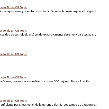
a do Tibia - Off Topic
áximo que conseguiram foi se explodir. O que acho mais engraçado é que é...
a do Tibia - Off Topic
se tipo de tecnologia está sendo exaustivamente desenvolvida e testada,...
a do Tibia - Off Topic
a do Tibia - Off Topic
iro Gomes, que escreveu um livro de quase 300 páginas. Nunca li, então...
a do Tibia - Off Topic
o suficiente para, mesmo ainda lembrando dos áureos tempo de ditadura e...