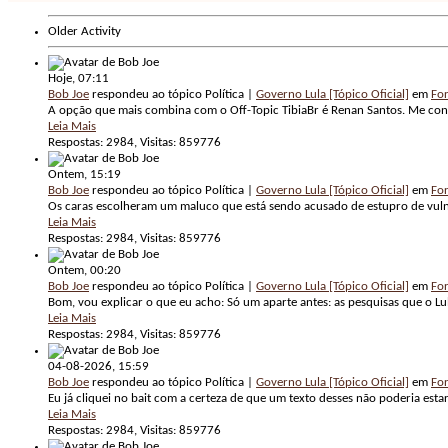
Older Activity
Hoje,
07:11
Bob Joe
respondeu ao tópico Política |
Governo Lula [Tópico Oficial]
em
For
A opção que mais combina com o Off-Topic TibiaBr é Renan Santos. Me co
Leia Mais
Respostas: 2984, Visitas: 859776
Ontem,
15:19
Bob Joe
respondeu ao tópico Política |
Governo Lula [Tópico Oficial]
em
For
Os caras escolheram um maluco que está sendo acusado de estupro de vulnerá
Leia Mais
Respostas: 2984, Visitas: 859776
Ontem,
00:20
Bob Joe
respondeu ao tópico Política |
Governo Lula [Tópico Oficial]
em
For
Bom, vou explicar o que eu acho: Só um aparte antes: as pesquisas que o 
Leia Mais
Respostas: 2984, Visitas: 859776
04-08-2026,
15:59
Bob Joe
respondeu ao tópico Política |
Governo Lula [Tópico Oficial]
em
For
Eu já cliquei no bait com a certeza de que um texto desses não poderia esta
Leia Mais
Respostas: 2984, Visitas: 859776