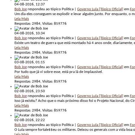
04-08-2026,
12:37
Bob Joe
respondeu ao tópico Política |
Governo Lula [Tópico Oficial]
em
For
Um dia eles conseguem se explodir e levar alguém junto. Por enquanto, o m
Leia Mais
Respostas: 2984, Visitas: 859776
04-08-2026,
10:34
Bob Joe
respondeu ao tópico Política |
Governo Lula [Tópico Oficial]
em
For
Existe um teatro de guerra que está montado há 4 anos onde, diariamente, es
Leia Mais
Respostas: 2984, Visitas: 859776
03-08-2026,
01:15
Bob Joe
respondeu ao tópico Política |
Governo Lula [Tópico Oficial]
em
For
Por tudo que já vi sobre esse, está pra lá de implausível.
Leia Mais
Respostas: 2984, Visitas: 859776
02-08-2026,
23:50
Bob Joe
respondeu ao tópico Política |
Governo Lula [Tópico Oficial]
em
For
Isso já existiu? Acho que o mais próximo disso foi o Projeto Nacional, do C
Leia Mais
Respostas: 2984, Visitas: 859776
02-08-2026,
22:22
Bob Joe
respondeu ao tópico Política |
Governo Lula [Tópico Oficial]
em
For
O Lula sempre fortale$$eu os militares. Deixou os generais com a vida boa 
Leia Mais