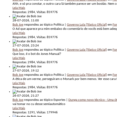
Ahh, e só pra constar, o outro cara lá também parece ser um bostão. Nem c
Leia Mais
Respostas: 2984, Visitas: 859776
28-07-2026,
11:00
Bob Joe
respondeu ao tópico Política |
Governo Lula [Tópico Oficial]
em
For
O Ad que aparece pra mim embaixo do comentário de vocês está bem adequa
Leia Mais
Respostas: 2984, Visitas: 859776
27-07-2026,
23:24
Bob Joe
respondeu ao tópico Política |
Governo Lula [Tópico Oficial]
em
For
Que isso, é o bot do Jones Manual?
Leia Mais
Respostas: 2984, Visitas: 859776
27-07-2026,
19:12
Bob Joe
respondeu ao tópico Política |
Governo Lula [Tópico Oficial]
em
For
A ética de um verme, perseguiram o Monark por bem menos. Ver esse cara f
Leia Mais
Respostas: 2984, Visitas: 859776
26-07-2026,
21:27
Bob Joe
respondeu ao tópico Esportes |
Dunga como novo técnico - Uma ót
vai tomar no cu desse semiautomático
Leia Mais
Respostas: 1291, Visitas: 179946