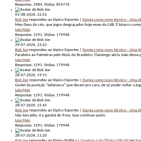
Respostas: 2984, Visitas: 859776
01-08-2026,
22:52
Bob Joe
respondeu ao tópico Esportes |
Dunga como novo técnico - Uma ót
Meu Deus do céu, que jogos desgraçados hoje esses da CdB. É bizarro como s
Leia Mais
Respostas: 1291, Visitas: 179946
29-07-2026,
23:22
Bob Joe
respondeu ao tópico Esportes |
Dunga como novo técnico - Uma ót
Parabéns ao Palmeiras pelo título do Brasileiro. Flamengo abriu mão dessa p
Leia Mais
Respostas: 1291, Visitas: 179946
28-07-2026,
19:15
Bob Joe
respondeu ao tópico Esportes |
Dunga como novo técnico - Uma ót
Gostei da punição "talianesca" que deram pro cara, de só poder voltar a jog
Leia Mais
Respostas: 1291, Visitas: 179946
28-07-2026,
15:45
Bob Joe
respondeu ao tópico Esportes |
Dunga como novo técnico - Uma ót
Não tem jeito, é o gambá de Troia. Que continue assim.
Leia Mais
Respostas: 1291, Visitas: 179946
28-07-2026,
11:20
Bob Joe
respondeu ao tópico Política |
Governo Lula [Tópico Oficial]
em
For