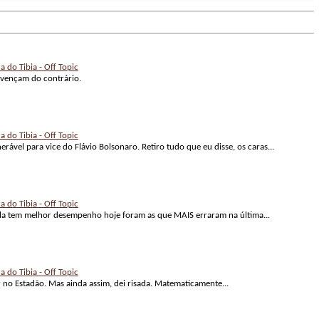
a do Tibia - Off Topic
nvençam do contrário.
a do Tibia - Off Topic
vel para vice do Flávio Bolsonaro. Retiro tudo que eu disse, os caras...
a do Tibia - Off Topic
Lula tem melhor desempenho hoje foram as que MAIS erraram na última...
a do Tibia - Off Topic
r no Estadão. Mas ainda assim, dei risada. Matematicamente...