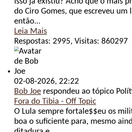
Isso já existiu? Acho que o mais p
do Ciro Gomes, que escreveu um li
então...
Leia Mais
Respostas: 2995, Visitas: 860297
02-08-2026,
22:22
Bob Joe
respondeu ao tópico Polít
Fora do Tibia - Off Topic
O Lula sempre fortale$$eu os mili
boa o suficiente para, mesmo ai
ditadura e...