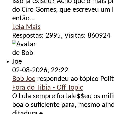
Isso já existiu? Acho que o mais p
do Ciro Gomes, que escreveu um li
então...
Leia Mais
Respostas: 2995, Visitas: 860924
02-08-2026,
22:22
Bob Joe
respondeu ao tópico Polít
Fora do Tibia - Off Topic
O Lula sempre fortale$$eu os mili
boa o suficiente para, mesmo ai
ditadura e...