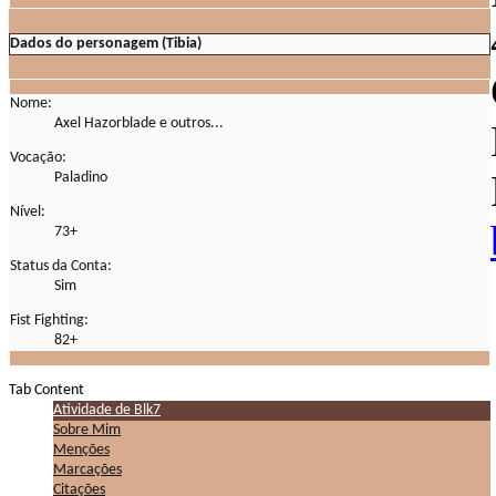
Dados do personagem (Tibia)
Nome:
Axel Hazorblade e outros...
Vocação:
Paladino
Nível:
73+
Status da Conta:
Sim
Fist Fighting:
82+
Tab Content
Atividade de Blk7
Sobre Mim
Menções
Marcações
Citações