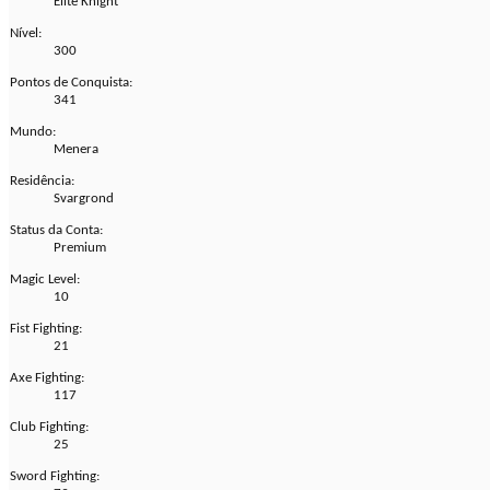
Elite Knight
Nível:
300
Pontos de Conquista:
341
Mundo:
Menera
Residência:
Svargrond
Status da Conta:
Premium
Magic Level:
10
Fist Fighting:
21
Axe Fighting:
117
Club Fighting:
25
Sword Fighting: