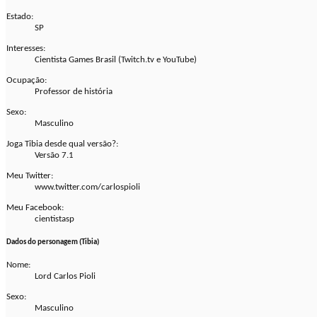
Estado:
SP
Interesses:
Cientista Games Brasil (Twitch.tv e YouTube)
Ocupação:
Professor de história
Sexo:
Masculino
Joga Tibia desde qual versão?:
Versão 7.1
Meu Twitter:
www.twitter.com/carlospioli
Meu Facebook:
cientistasp
Dados do personagem (Tibia)
Nome:
Lord Carlos Pioli
Sexo:
Masculino