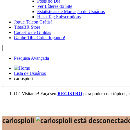
Posts do Dia
Ver Líderes do Site
Estatísticas de Marcação de Usuários
Hash Tag Subscriptions
Jogue Taleon Grátis!
TibiaBR Store
Cadastro de Guildas
Ganhe TibiaCoins Jogando!
Pesquisa Avançada
Lista de Usuários
carlospioli
Olá Visitante! Faça seu
REGISTRO
para poder criar tópicos, 
carlospioli