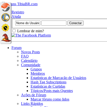
Registro
Ajuda
Lembrar de mim?
Forum
Novos Posts
FAQ
Calendário
Comunidade
Grupos
Membros
Estatísticas de Marcação de Usuários
Hash Tag Subscriptions
Estatísticas de Curtidas
Tópicos/Posts mais Quentes
Ações de Fórum
Marcar fóruns como lidos
Links Rápidos