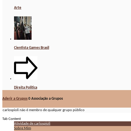
Arte
Cientista Games Brasil
Direita Política
Aderir a Grupos
0
Associação a Grupos
carlospioli não é membro de qualquer grupo público
Tab Content
Atividade de carlospioli
Sobre Mim