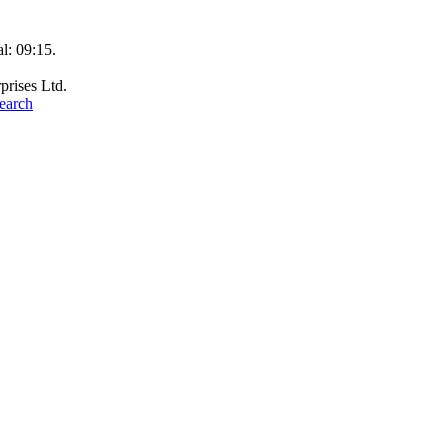
al:
09:15
.
prises Ltd.
earch