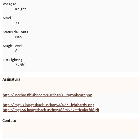
Vocação:
Knight
Nível:
71
Status da Conta:
Não
Magic Level:
6
Fist Fighting:
79/80
Assinatura
http://userbar.tibiabr.com/userbar/1...ragonheart.png
http://img53.imageshack.us/img53/477...ightbarti9.png
http://img466.imageshack.us/img466/5937/tricolorfd6.gif
Contato