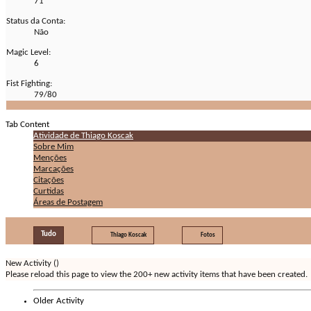
71
Status da Conta:
Não
Magic Level:
6
Fist Fighting:
79/80
Tab Content
Atividade de Thiago Koscak
Sobre Mim
Menções
Marcações
Citações
Curtidas
Áreas de Postagem
Tudo
Thiago Koscak
Fotos
New Activity (
)
Please reload this page to view the 200+ new activity items that have been created.
Older Activity