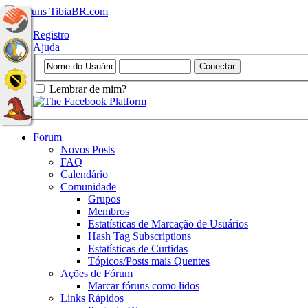
Registro
Ajuda
Lembrar de mim?
Forum
Novos Posts
FAQ
Calendário
Comunidade
Grupos
Membros
Estatísticas de Marcação de Usuários
Hash Tag Subscriptions
Estatísticas de Curtidas
Tópicos/Posts mais Quentes
Ações de Fórum
Marcar fóruns como lidos
Links Rápidos