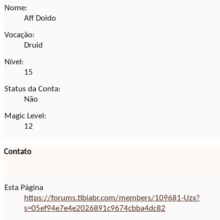
Nome:
Aff Doido
Vocação:
Druid
Nível:
15
Status da Conta:
Não
Magic Level:
12
Contato
Esta Página
https://forums.tibiabr.com/members/109681-Uzx?
s=05ef94e7e4e2026891c9674cbba4dc82