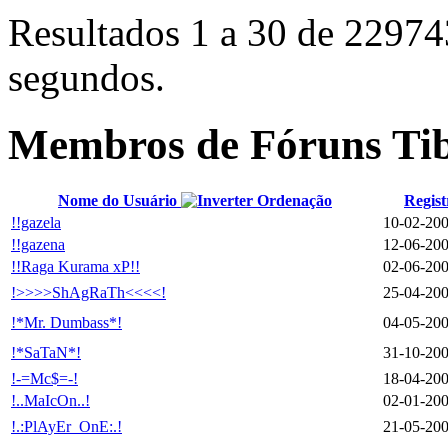
Resultados 1 a 30 de 22974
segundos.
Membros de Fóruns Ti
Nome do Usuário
Regist
!!gazela
10-02-20
!!gazena
12-06-20
!!Raga Kurama xP!!
02-06-20
!>>>>ShAgRaTh<<<<!
25-04-20
!*Mr. Dumbass*!
04-05-20
!*SaTaN*!
31-10-20
!-=Mc$=-!
18-04-20
!..MaIcOn..!
02-01-20
!.:PlAyEr_OnE:.!
21-05-20