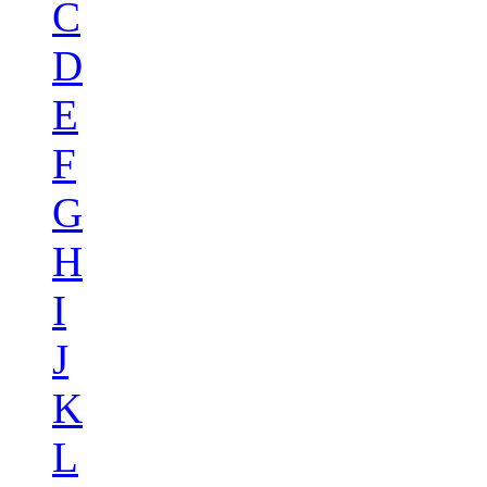
C
D
E
F
G
H
I
J
K
L