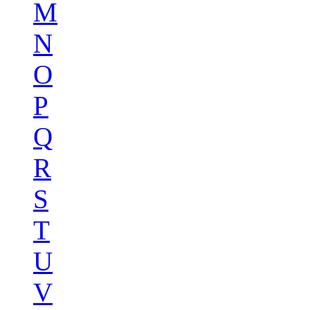
M
N
O
P
Q
R
S
T
U
V