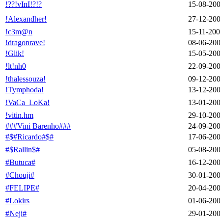
!??!vInI!?!?
15-08-20
!Alexandher!
27-12-20
!c3m@n
15-11-20
!dragonrave!
08-06-20
!Glik!
15-05-20
!lt!nh0
22-09-20
!thalessouza!
09-12-20
!Tymphoda!
13-12-20
!VaCa_LoKa!
13-01-20
!vitin.hm
29-10-20
###Vini Barenho###
24-09-20
#$#Ricardo#$#
17-06-20
#$Rallin$#
05-08-20
#Butuca#
16-12-20
#Chouji#
30-01-20
#FELIPE#
20-04-20
#Lokirs
01-06-20
#Neji#
29-01-20