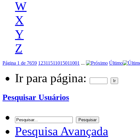
W
X
Y
Z
Página 1 de 7659
1
2
3
11
51
101
501
1001
...
Último
Ir para página:
Pesquisar Usuários
Pesquisa Avançada