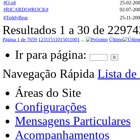
#O.o#
25-02-20
#RICARDO#ROCK#
02-07-20
#TeddyBear
25-11-20
Resultados 1 a 30 de 22974
Página 1 de 7659
1
2
3
11
51
101
501
1001
...
Último
Ir para página:
Navegação Rápida
Lista de
Áreas do Site
Configurações
Mensagens Particulares
Acompanhamentos