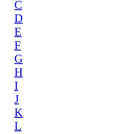
C
D
E
F
G
H
I
J
K
L