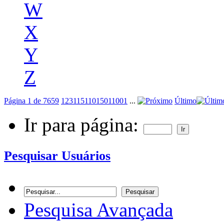
W
X
Y
Z
Página 1 de 7659
1
2
3
11
51
101
501
1001
...
Último
Ir para página:
Pesquisar Usuários
Pesquisa Avançada