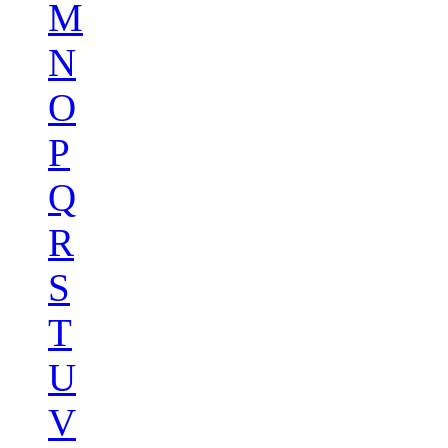
M
N
O
P
Q
R
S
T
U
V