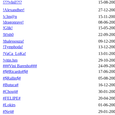
!??!vInI!?!?
15-08-20
!Alexandher!
27-12-20
!c3m@n
15-11-20
!dragonrave!
08-06-20
!Glik!
15-05-20
!lt!nh0
22-09-20
!thalessouza!
09-12-20
!Tymphoda!
13-12-20
!VaCa_LoKa!
13-01-20
!vitin.hm
29-10-20
###Vini Barenho###
24-09-20
#$#Ricardo#$#
17-06-20
#$Rallin$#
05-08-20
#Butuca#
16-12-20
#Chouji#
30-01-20
#FELIPE#
20-04-20
#Lokirs
01-06-20
#Neji#
29-01-20