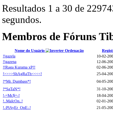
Resultados 1 a 30 de 22974
segundos.
Membros de Fóruns Ti
Nome do Usuário
Regist
!!gazela
10-02-20
!!gazena
12-06-20
!!Raga Kurama xP!!
02-06-20
!>>>>ShAgRaTh<<<<!
25-04-20
!*Mr. Dumbass*!
04-05-20
!*SaTaN*!
31-10-20
!-=Mc$=-!
18-04-20
!..MaIcOn..!
02-01-20
!.:PlAyEr_OnE:.!
21-05-20