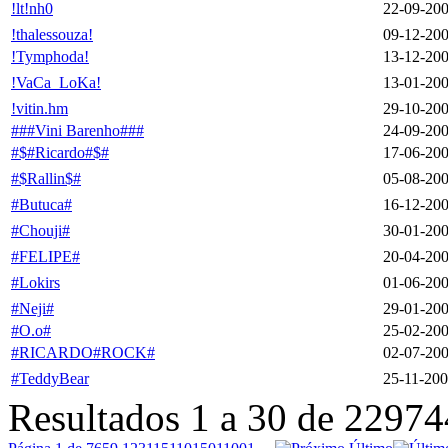
!lt!nh0
22-09-20
!thalessouza!
09-12-20
!Tymphoda!
13-12-20
!VaCa_LoKa!
13-01-20
!vitin.hm
29-10-20
###Vini Barenho###
24-09-20
#$#Ricardo#$#
17-06-20
#$Rallin$#
05-08-20
#Butuca#
16-12-20
#Chouji#
30-01-20
#FELIPE#
20-04-20
#Lokirs
01-06-20
#Neji#
29-01-20
#O.o#
25-02-20
#RICARDO#ROCK#
02-07-20
#TeddyBear
25-11-20
Resultados 1 a 30 de 22974