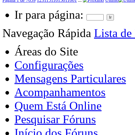
Página 1 de 7659
1
2
3
11
51
101
501
1001
...
Último
Ir para página:
Navegação Rápida
Lista de
Áreas do Site
Configurações
Mensagens Particulares
Acompanhamentos
Quem Está Online
Pesquisar Fóruns
Início dos Fóruns