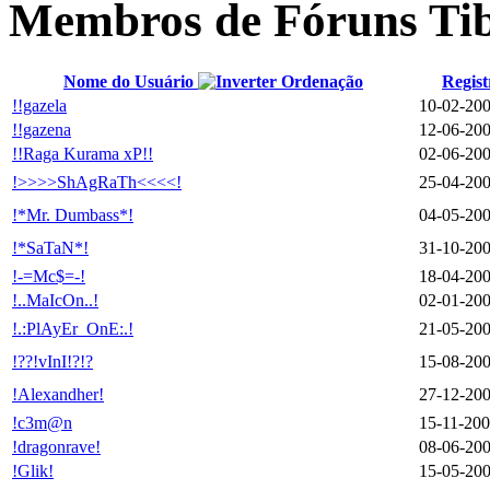
Membros de Fóruns Ti
Nome do Usuário
Regist
!!gazela
10-02-20
!!gazena
12-06-20
!!Raga Kurama xP!!
02-06-20
!>>>>ShAgRaTh<<<<!
25-04-20
!*Mr. Dumbass*!
04-05-20
!*SaTaN*!
31-10-20
!-=Mc$=-!
18-04-20
!..MaIcOn..!
02-01-20
!.:PlAyEr_OnE:.!
21-05-20
!??!vInI!?!?
15-08-20
!Alexandher!
27-12-20
!c3m@n
15-11-20
!dragonrave!
08-06-20
!Glik!
15-05-20