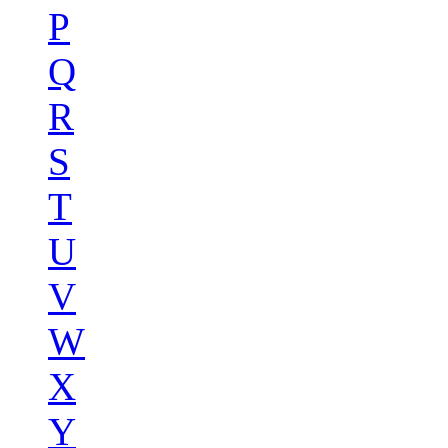
P
Q
R
S
T
U
V
W
X
Y