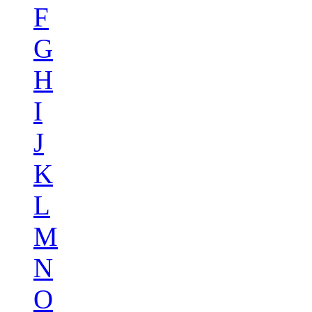
F
G
H
I
J
K
L
M
N
O