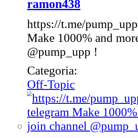
ramon438
https://t.me/pump_upp
Make 1000% and more w
@pump_upp !
Categoria:
Off-Topic