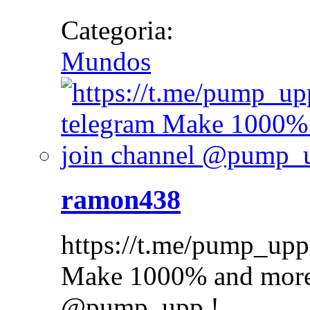
Categoria:
Mundos
ramon438
https://t.me/pump_upp
Make 1000% and more w
@pump_upp !