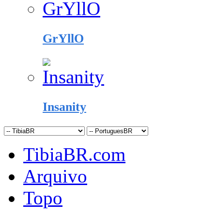
GrYllO
Insanity
TibiaBR.com
Arquivo
Topo