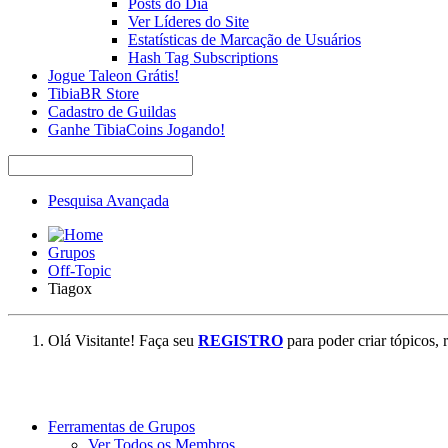
Posts do Dia
Ver Líderes do Site
Estatísticas de Marcação de Usuários
Hash Tag Subscriptions
Jogue Taleon Grátis!
TibiaBR Store
Cadastro de Guildas
Ganhe TibiaCoins Jogando!
Pesquisa Avançada
Grupos
Off-Topic
Tiagox
Olá Visitante! Faça seu
REGISTRO
para poder criar tópicos, 
Ferramentas de Grupos
Ver Todos os Membros