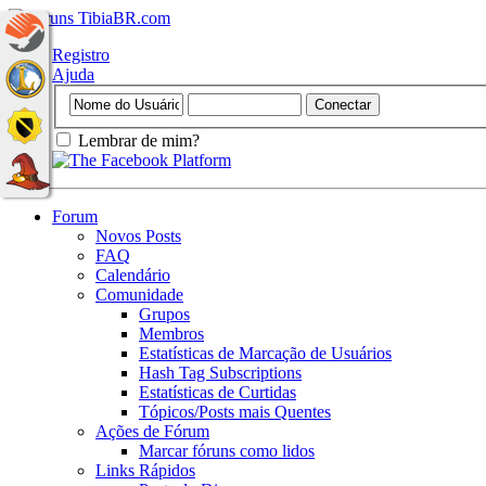
Registro
Ajuda
Lembrar de mim?
Forum
Novos Posts
FAQ
Calendário
Comunidade
Grupos
Membros
Estatísticas de Marcação de Usuários
Hash Tag Subscriptions
Estatísticas de Curtidas
Tópicos/Posts mais Quentes
Ações de Fórum
Marcar fóruns como lidos
Links Rápidos