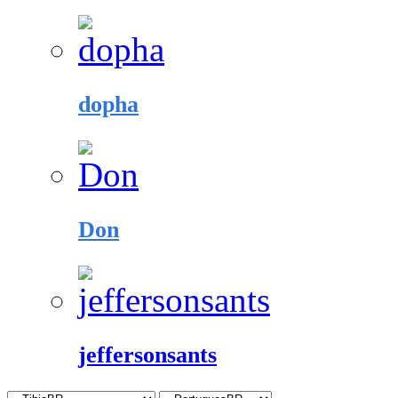
dopha
Don
jeffersonsants