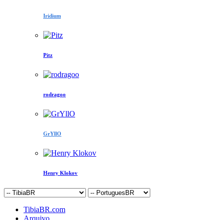
Iridium
Pitz
rodragoo
GrYllO
Henry Klokov
TibiaBR.com
Arquivo