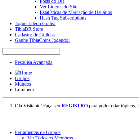
Posts do Dia
Ver Líderes do Site
Estatísticas de Marcação de Usuários
Hash Tag Subscriptions
Jogue Taleon Grátis!
TibiaBR Store
Cadastro de Guildas
Ganhe TibiaCoins Jogando!
Pesquisa Avançada
Grupos
Mundos
Luminera
Olá Visitante! Faça seu
REGISTRO
para poder criar tópicos, 
Ferramentas de Grupos
Ver Todos os Membros