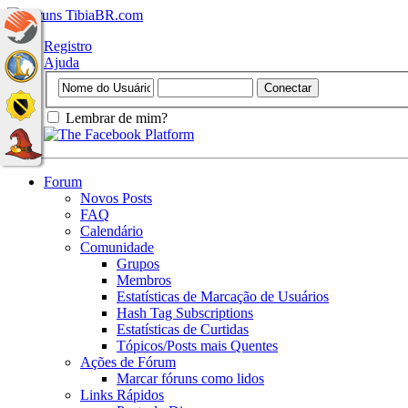
Registro
Ajuda
Lembrar de mim?
Forum
Novos Posts
FAQ
Calendário
Comunidade
Grupos
Membros
Estatísticas de Marcação de Usuários
Hash Tag Subscriptions
Estatísticas de Curtidas
Tópicos/Posts mais Quentes
Ações de Fórum
Marcar fóruns como lidos
Links Rápidos