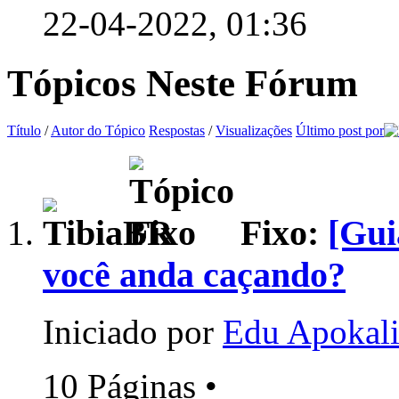
22-04-2022,
01:36
Tópicos Neste Fórum
Título
/
Autor do Tópico
Respostas
/
Visualizações
Último post por
Fixo:
[Gui
você anda caçando?
Iniciado por
Edu Apokali
10 Páginas
•