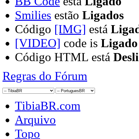
BB Code
está
Ligado
Smilies
estão
Ligados
Código
[IMG]
está
Liga
[VIDEO]
code is
Ligado
Código HTML está
Desl
Regras do Fórum
TibiaBR.com
Arquivo
Topo