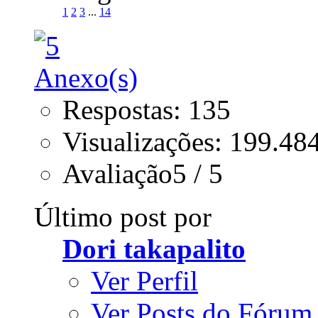
1
2
3
...
14
Respostas: 135
Visualizações: 199.48
Avaliação5 / 5
Último post por
Dori takapalito
Ver Perfil
Ver Posts do Fórum