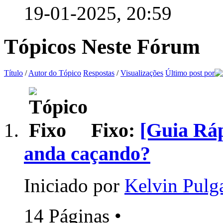
19-01-2025,
20:59
Tópicos Neste Fórum
Título
/
Autor do Tópico
Respostas
/
Visualizações
Último post por
Fixo:
[Guia Ráp
anda caçando?
Iniciado por
Kelvin Pulg
14 Páginas
•