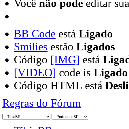
Você
não pode
editar su
BB Code
está
Ligado
Smilies
estão
Ligados
Código
[IMG]
está
Liga
[VIDEO]
code is
Ligado
Código HTML está
Desl
Regras do Fórum