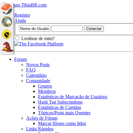
Registro
Ajuda
Lembrar de mim?
Forum
Novos Posts
FAQ
Calendário
Comunidade
Grupos
Membros
Estatísticas de Marcação de Usuários
Hash Tag Subscriptions
Estatísticas de Curtidas
Tópicos/Posts mais Quentes
Ações de Fórum
Marcar fóruns como lidos
Links Rápidos