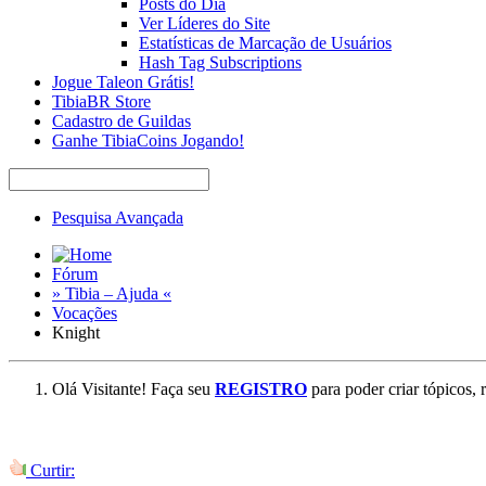
Posts do Dia
Ver Líderes do Site
Estatísticas de Marcação de Usuários
Hash Tag Subscriptions
Jogue Taleon Grátis!
TibiaBR Store
Cadastro de Guildas
Ganhe TibiaCoins Jogando!
Pesquisa Avançada
Fórum
» Tibia – Ajuda «
Vocações
Knight
Olá Visitante! Faça seu
REGISTRO
para poder criar tópicos, 
Curtir: