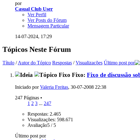
por
Casual Club User
Ver Perfil
Ver Posts do Fórum
Mensagem Particular
14-07-2024,
17:29
Tópicos Neste Fórum
Título
/
Autor do Tópico
Respostas
/
Visualizações
Último post por
Fixo:
Fixo de discussão sob
Iniciado por
Valeria Freitas
, 30-07-2008 22:38
247 Páginas
•
1
2
3
...
247
Respostas: 2.465
Visualizações: 598.671
Avaliação5 / 5
Último post por