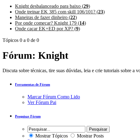
Knight desbalanceado para baixo (
29
)
Onde treinar EK 385 com skill 106/101? (
23
)
Maneiras de fazer dinheiro (
22
)
Por onde começar? Knight 179 (
14
)
Onde caçar EK+ED por XP? (
9
)
Tópicos 0 a 0 de 0
Fórum:
Knight
Discuta sobre técnicas, tire suas dúvidas, leia e crie tutoriais sobre a 
Ferramentas de Fórum
Marcar Fórum Como Lido
Ver Fórum Pai
Pesquisar Fórum
Mostrar Tópicos
Mostrar Posts