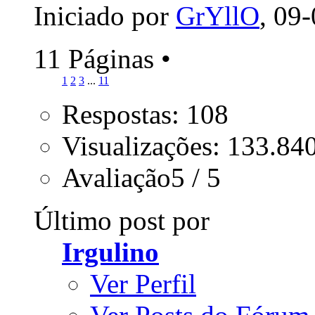
Iniciado por
GrYllO
, 09
11 Páginas
•
1
2
3
...
11
Respostas: 108
Visualizações: 133.84
Avaliação5 / 5
Último post por
Irgulino
Ver Perfil