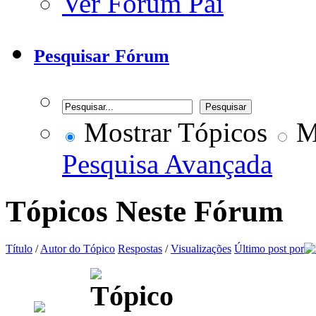
Ver Fórum Pai
Pesquisar Fórum
Mostrar Tópicos
Mo
Pesquisa Avançada
Tópicos Neste Fórum
Título
/
Autor do Tópico
Respostas
/
Visualizações
Último post por