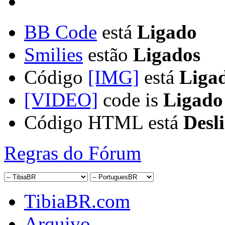
BB Code
está
Ligado
Smilies
estão
Ligados
Código
[IMG]
está
Liga
[VIDEO]
code is
Ligado
Código HTML está
Desl
Regras do Fórum
TibiaBR.com
Arquivo