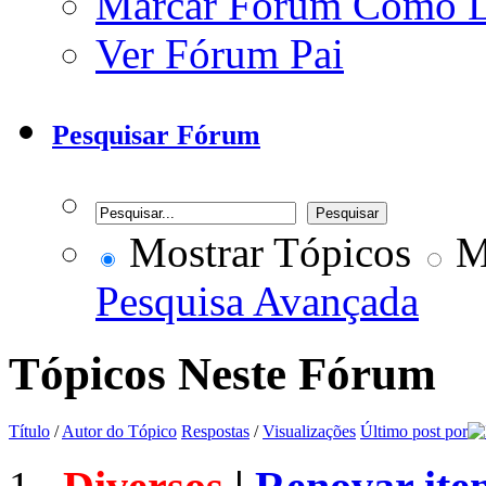
Marcar Fórum Como 
Ver Fórum Pai
Pesquisar Fórum
Mostrar Tópicos
Mo
Pesquisa Avançada
Tópicos Neste Fórum
Título
/
Autor do Tópico
Respostas
/
Visualizações
Último post por