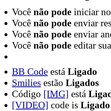
Você
não pode
iniciar n
Você
não pode
enviar re
Você
não pode
enviar an
Você
não pode
editar su
BB Code
está
Ligado
Smilies
estão
Ligados
Código
[IMG]
está
Liga
[VIDEO]
code is
Ligado