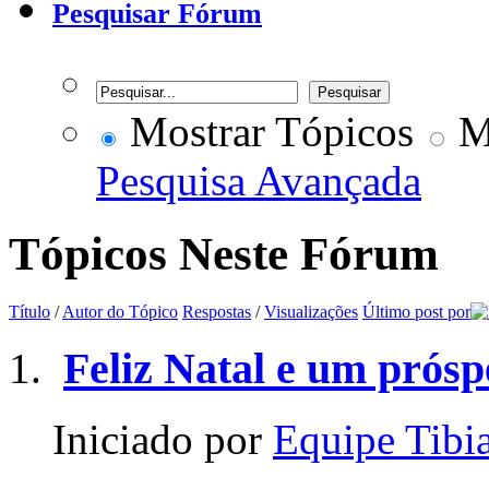
Pesquisar Fórum
Mostrar Tópicos
Mo
Pesquisa Avançada
Tópicos Neste Fórum
Título
/
Autor do Tópico
Respostas
/
Visualizações
Último post por
Feliz Natal e um prósp
Iniciado por
Equipe Tib