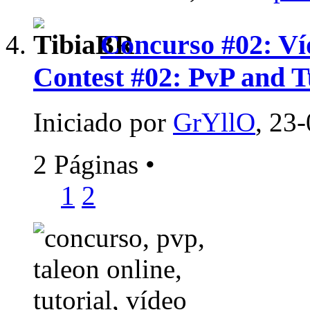
Concurso #02: Víd
Contest #02: PvP and T
Iniciado por
GrYllO
, 23
2 Páginas
•
1
2