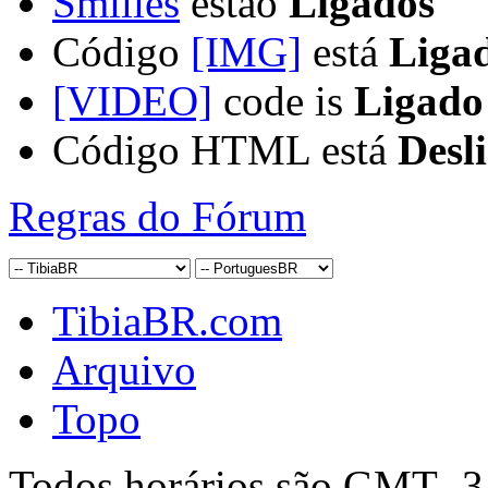
Smilies
estão
Ligados
Código
[IMG]
está
Liga
[VIDEO]
code is
Ligado
Código HTML está
Desl
Regras do Fórum
TibiaBR.com
Arquivo
Topo
Todos horários são GMT -3.