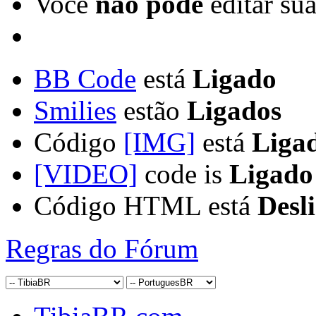
Você
não pode
editar su
BB Code
está
Ligado
Smilies
estão
Ligados
Código
[IMG]
está
Liga
[VIDEO]
code is
Ligado
Código HTML está
Desl
Regras do Fórum