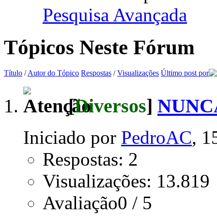
Pesquisa Avançada
Tópicos Neste Fórum
Título
/
Autor do Tópico
Respostas
/
Visualizações
Último post por
[
Diversos
]
NUNCA
Iniciado por
PedroAC
, 1
Respostas: 2
Visualizações: 13.819
Avaliação0 / 5