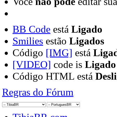
Você
não pode
editar su
BB Code
está
Ligado
Smilies
estão
Ligados
Código
[IMG]
está
Liga
[VIDEO]
code is
Ligado
Código HTML está
Desl
Regras do Fórum