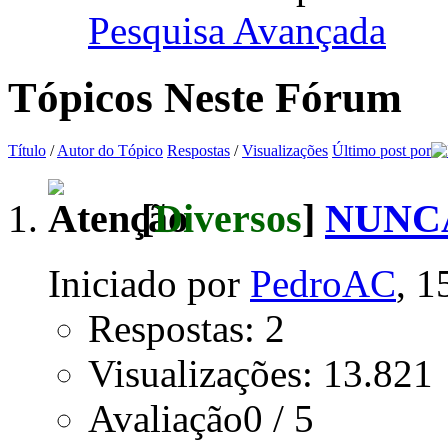
Pesquisa Avançada
Tópicos Neste Fórum
Título
/
Autor do Tópico
Respostas
/
Visualizações
Último post por
[
Diversos
]
NUNCA
Iniciado por
PedroAC
, 1
Respostas: 2
Visualizações: 13.821
Avaliação0 / 5