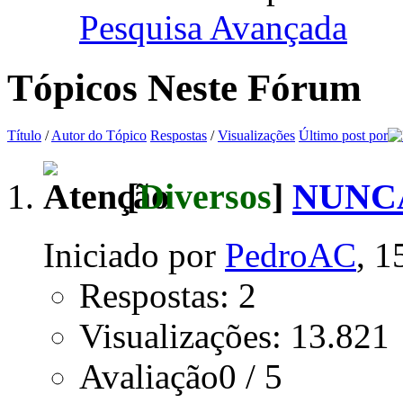
Pesquisa Avançada
Tópicos Neste Fórum
Título
/
Autor do Tópico
Respostas
/
Visualizações
Último post por
[
Diversos
]
NUNCA
Iniciado por
PedroAC
, 1
Respostas: 2
Visualizações: 13.821
Avaliação0 / 5