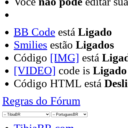
Você
não pode
editar su
BB Code
está
Ligado
Smilies
estão
Ligados
Código
[IMG]
está
Liga
[VIDEO]
code is
Ligado
Código HTML está
Desl
Regras do Fórum