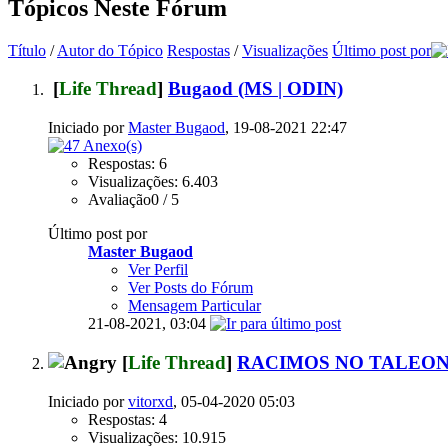
Tópicos Neste Fórum
Título
/
Autor do Tópico
Respostas
/
Visualizações
Último post por
[
Life Thread
]
Bugaod (MS | ODIN)
Iniciado por
Master Bugaod
, 19-08-2021 22:47
Respostas: 6
Visualizações: 6.403
Avaliação0 / 5
Último post por
Master Bugaod
Ver Perfil
Ver Posts do Fórum
Mensagem Particular
21-08-2021,
03:04
[
Life Thread
]
RACIMOS NO TALEON
Iniciado por
vitorxd
, 05-04-2020 05:03
Respostas: 4
Visualizações: 10.915