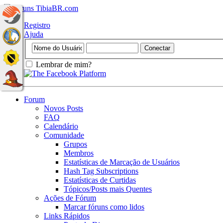
Registro
Ajuda
Lembrar de mim?
Forum
Novos Posts
FAQ
Calendário
Comunidade
Grupos
Membros
Estatísticas de Marcação de Usuários
Hash Tag Subscriptions
Estatísticas de Curtidas
Tópicos/Posts mais Quentes
Ações de Fórum
Marcar fóruns como lidos
Links Rápidos