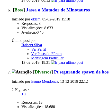
24-06-2019,
06:13
[
Boss
]
Jassa o Matador de Minotauros
Iniciado por
eldem
, 05-02-2019 15:18
Respostas: 3
Visualizações: 8.633
Avaliação0 / 5
Último post por
Robert Silva
Ver Perfil
Ver Posts do Fórum
Mensagem Particular
13-02-2019,
19:31
[
Diversos
]
Pt segurando spawn de bos
Iniciado por
Bruno Mendonca
, 13-12-2018 22:12
2 Páginas
•
1
2
Respostas: 13
Visualizações: 18.680