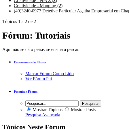
Criatividade - NPCs (
3
)
Criatividade - Mapping (
2
)
(49)3240-0977 Detetive Particular Agatha Empresarial em Cha
Tópicos 1 a 2 de 2
Fórum:
Tutoriais
Aqui não se dá o peixe: se ensina a pescar.
Ferramentas de Fórum
Marcar Fórum Como Lido
Ver Fórum Pai
Pesquisar Fórum
Mostrar Tópicos
Mostrar Posts
Pesquisa Avançada
Tópicos Neste Fórum