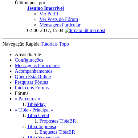
Último post por
Jesuino Imorrivel
Ver Perfil
Ver Posts do Fórum
Mensagem Particular
02-06-2017,
15:04
Navegação Rápida
Tutoriais
Topo
Áreas do Site
Configurações
Mensagens Particulares
Acompanhamentos
Quem Está Online
Pesquisar Fóruns
Início dos Fóruns
Fóruns
» Parceiros «
TibiaPlay
» Tibia - Principal «
Tibia Geral
Propostas TibiaBR
Tibia Imprensa
Enquetes TibiaBR
Tibia Screenshots