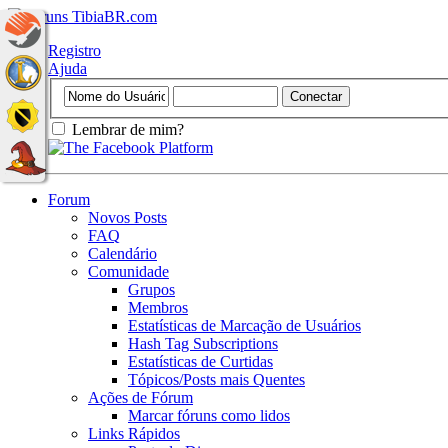
Registro
Ajuda
Lembrar de mim?
Forum
Novos Posts
FAQ
Calendário
Comunidade
Grupos
Membros
Estatísticas de Marcação de Usuários
Hash Tag Subscriptions
Estatísticas de Curtidas
Tópicos/Posts mais Quentes
Ações de Fórum
Marcar fóruns como lidos
Links Rápidos