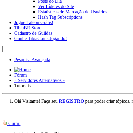
Posts do Dia
Ver Líderes do Site
Estatísticas de Marcação de Usuários
Hash Tag Subscriptions
Jogue Taleon Grátis!
TibiaBR Store
Cadastro de Guildas
Ganhe TibiaCoins Jogando!
Pesquisa Avançada
Fórum
» Servidores Alternativos «
Tutoriais
Olá Visitante! Faça seu
REGISTRO
para poder criar tópicos, 
Curtir: