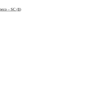
peco – SC (
1
)