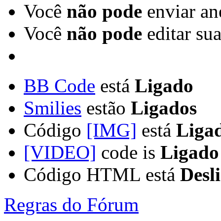
Você
não pode
enviar an
Você
não pode
editar su
BB Code
está
Ligado
Smilies
estão
Ligados
Código
[IMG]
está
Liga
[VIDEO]
code is
Ligado
Código HTML está
Desl
Regras do Fórum