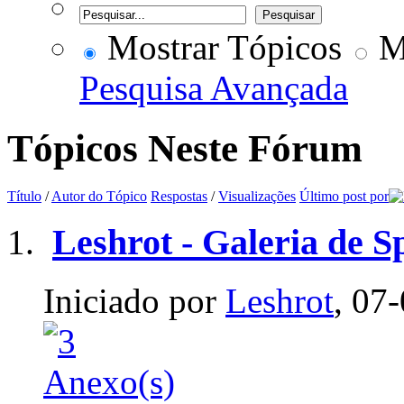
Mostrar Tópicos
Mo
Pesquisa Avançada
Tópicos Neste Fórum
Título
/
Autor do Tópico
Respostas
/
Visualizações
Último post por
Leshrot - Galeria de S
Iniciado por
Leshrot
, 07