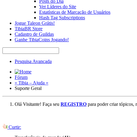
Posts do Dia
Ver Líderes do Site
Estatísticas de Marcação de Usuários
Hash Tag Subscriptions
Jogue Taleon Grátis!
TibiaBR Store
Cadastro de Guildas
Ganhe TibiaCoins Jogando!
Pesquisa Avançada
Fórum
» Tibia – Ajuda «
Suporte Geral
Olá Visitante! Faça seu
REGISTRO
para poder criar tópicos, 
Curtir: