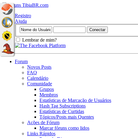
Registro
Ajuda
Lembrar de mim?
Forum
Novos Posts
FAQ
Calendário
Comunidade
Grupos
Membros
Estatísticas de Marcação de Usuários
Hash Tag Subscriptions
Estatísticas de Curtidas
Tópicos/Posts mais Quentes
Ações de Fórum
Marcar fóruns como lidos
Links Rápidos