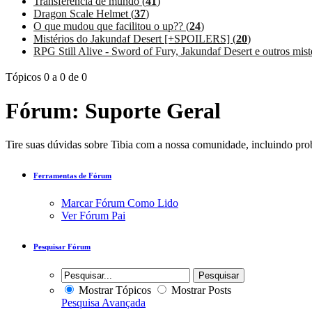
Transferência de mundo (
41
)
Dragon Scale Helmet (
37
)
O que mudou que facilitou o up?? (
24
)
Mistérios do Jakundaf Desert [+SPOILERS] (
20
)
RPG Still Alive - Sword of Fury, Jakundaf Desert e outros misté
Tópicos 0 a 0 de 0
Fórum:
Suporte Geral
Tire suas dúvidas sobre Tibia com a nossa comunidade, incluindo pro
Ferramentas de Fórum
Marcar Fórum Como Lido
Ver Fórum Pai
Pesquisar Fórum
Mostrar Tópicos
Mostrar Posts
Pesquisa Avançada