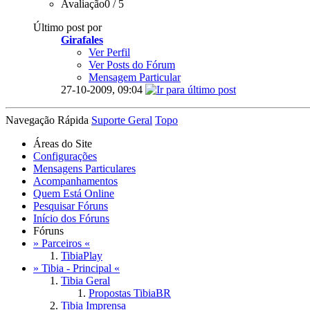
Avaliação0 / 5
Último post por
Girafales
Ver Perfil
Ver Posts do Fórum
Mensagem Particular
27-10-2009,
09:04
Navegação Rápida
Suporte Geral
Topo
Áreas do Site
Configurações
Mensagens Particulares
Acompanhamentos
Quem Está Online
Pesquisar Fóruns
Início dos Fóruns
Fóruns
» Parceiros «
TibiaPlay
» Tibia - Principal «
Tibia Geral
Propostas TibiaBR
Tibia Imprensa