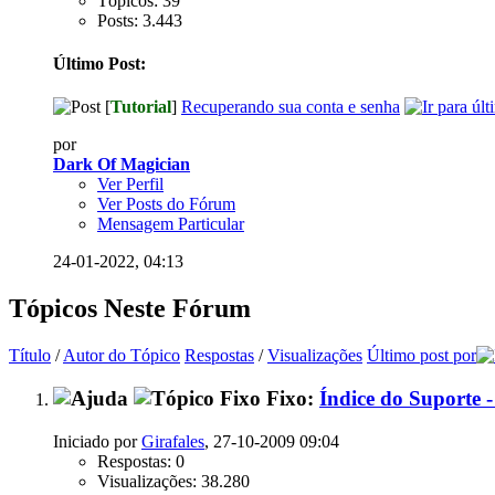
Tópicos: 39
Posts: 3.443
Último Post:
[
Tutorial
]
Recuperando sua conta e senha
por
Dark Of Magician
Ver Perfil
Ver Posts do Fórum
Mensagem Particular
24-01-2022,
04:13
Tópicos Neste Fórum
Título
/
Autor do Tópico
Respostas
/
Visualizações
Último post por
Fixo:
Índice do Suporte -
Iniciado por
Girafales
, 27-10-2009 09:04
Respostas: 0
Visualizações: 38.280