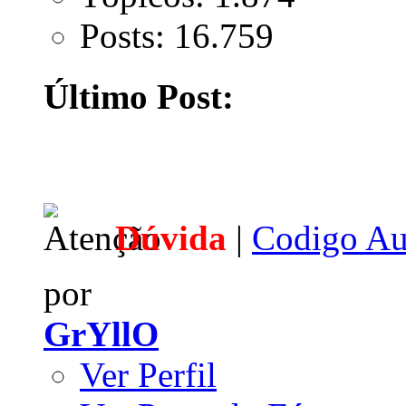
Posts: 16.759
Último Post:
Dúvida
|
Codigo Aut
por
GrYllO
Ver Perfil