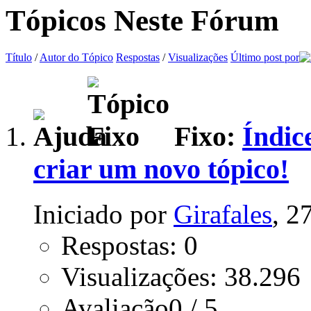
Tópicos Neste Fórum
Título
/
Autor do Tópico
Respostas
/
Visualizações
Último post por
Fixo:
Índic
criar um novo tópico!
Iniciado por
Girafales
, 2
Respostas: 0
Visualizações: 38.296
Avaliação0 / 5