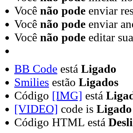
Você
não pode
enviar re
Você
não pode
enviar an
Você
não pode
editar su
BB Code
está
Ligado
Smilies
estão
Ligados
Código
[IMG]
está
Liga
[VIDEO]
code is
Ligado
Código HTML está
Desl