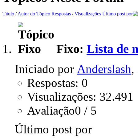
Título
/
Autor do Tópico
Respostas
/
Visualizações
Último post por
Fixo:
Lista de
Iniciado por
Anderslash
,
Respostas: 0
Visualizações: 32.491
Avaliação0 / 5
Último post por