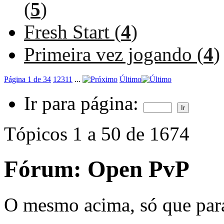
(
5
)
Fresh Start (
4
)
Primeira vez jogando (
4
)
Página 1 de 34
1
2
3
11
...
Último
Ir para página:
Tópicos 1 a 50 de 1674
Fórum:
Open PvP
O mesmo acima, só que pa