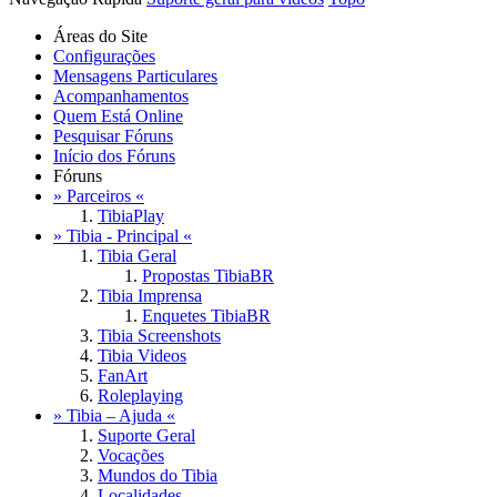
Áreas do Site
Configurações
Mensagens Particulares
Acompanhamentos
Quem Está Online
Pesquisar Fóruns
Início dos Fóruns
Fóruns
» Parceiros «
TibiaPlay
» Tibia - Principal «
Tibia Geral
Propostas TibiaBR
Tibia Imprensa
Enquetes TibiaBR
Tibia Screenshots
Tibia Videos
FanArt
Roleplaying
» Tibia – Ajuda «
Suporte Geral
Vocações
Mundos do Tibia
Localidades