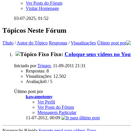
Ver Posts do Fórum
Visitar Homepage
03-07-2025,
01:52
Tópicos Neste Fórum
Título
/
Autor do Tópico
Respostas
/
Visualizações
Último post por
Fixo:
Coloque seus videos no Yo
Iniciado por
Trigger
, 11-09-2011 21:31
Respostas: 8
Visualizações: 12.502
Avaliação0 / 5
Último post por
kawamotomy
Ver Perfil
Ver Posts do Fórum
Mensagem Particular
11-07-2012,
00:09
Navegação Rápida
Suporte geral para vídeos
Topo