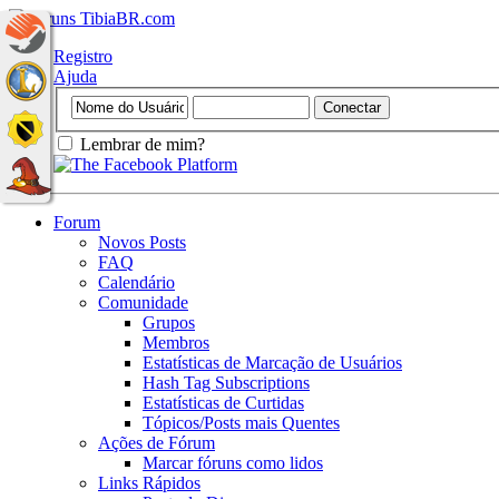
Registro
Ajuda
Lembrar de mim?
Forum
Novos Posts
FAQ
Calendário
Comunidade
Grupos
Membros
Estatísticas de Marcação de Usuários
Hash Tag Subscriptions
Estatísticas de Curtidas
Tópicos/Posts mais Quentes
Ações de Fórum
Marcar fóruns como lidos
Links Rápidos