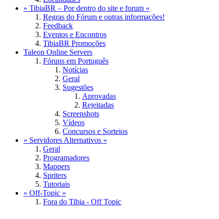
» TibiaBR – Por dentro do site e forum «
Regras do Fórum e outras informações!
Feedback
Eventos e Encontros
TibiaBR Promoções
Taleon Online Servers
Fóruns em Português
Notícias
Geral
Sugestões
Aprovadas
Rejeitadas
Screenshots
Vídeos
Concursos e Sorteios
» Servidores Alternativos «
Geral
Programadores
Mappers
Spriters
Tutoriais
» Off-Topic «
Fora do Tibia - Off Topic