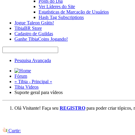
Posts do Dia
Ver Líderes do Site
Estatísticas de Marcação de Usuários
Hash Tag Subscriptions
Jogue Taleon Grátis!
TibiaBR Store
Cadastro de Guildas
Ganhe TibiaCoins Jogando!
Pesquisa Avançada
Fórum
» Tibia - Principal «
Tibia Videos
Suporte geral para vídeos
Olá Visitante! Faça seu
REGISTRO
para poder criar tópicos, 
Curtir: