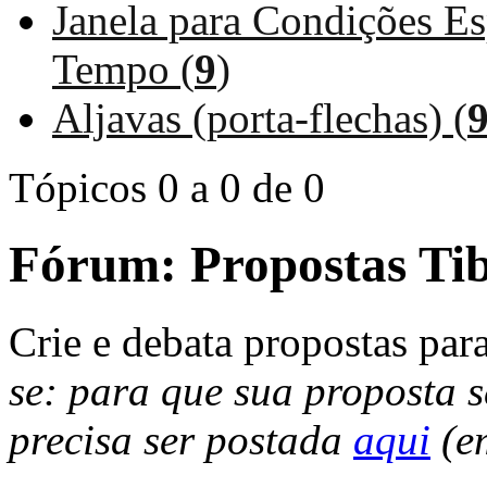
Janela para Condições Es
Tempo (
9
)
Aljavas (porta-flechas) (
Tópicos 0 a 0 de 0
Fórum:
Propostas Ti
Crie e debata propostas par
se: para que sua proposta s
precisa ser postada
aqui
(em