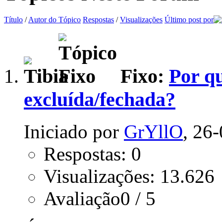
Título
/
Autor do Tópico
Respostas
/
Visualizações
Último post por
Fixo:
Por qu
excluída/fechada?
Iniciado por
GrYllO
, 26
Respostas: 0
Visualizações: 13.626
Avaliação0 / 5