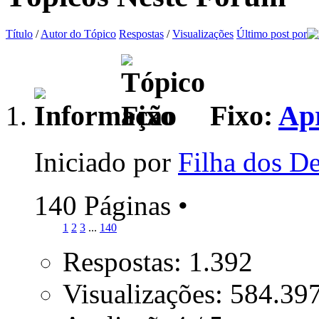
Título
/
Autor do Tópico
Respostas
/
Visualizações
Último post por
Fixo:
Apr
Iniciado por
Filha dos D
140 Páginas
•
1
2
3
...
140
Respostas: 1.392
Visualizações: 584.39