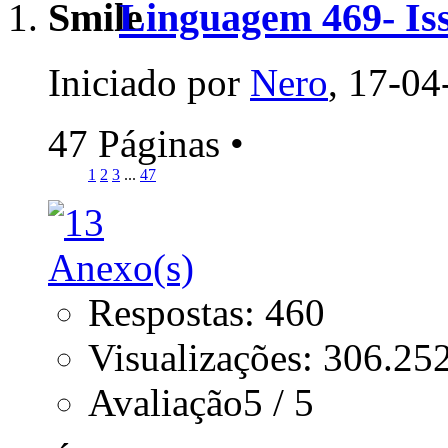
Linguagem 469- Is
Iniciado por
Nero
, 17-04
47 Páginas
•
1
2
3
...
47
Respostas: 460
Visualizações: 306.25
Avaliação5 / 5