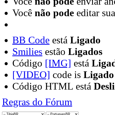
Você
não pode
enviar an
Você
não pode
editar su
BB Code
está
Ligado
Smilies
estão
Ligados
Código
[IMG]
está
Liga
[VIDEO]
code is
Ligado
Código HTML está
Desl
Regras do Fórum