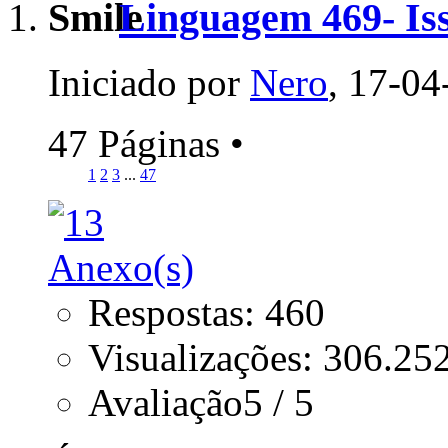
Linguagem 469- Is
Iniciado por
Nero
, 17-04
47 Páginas
•
1
2
3
...
47
Respostas: 460
Visualizações: 306.25
Avaliação5 / 5