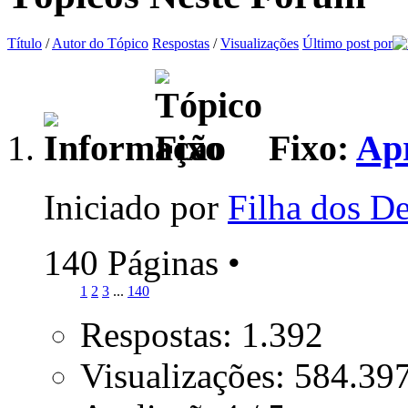
Título
/
Autor do Tópico
Respostas
/
Visualizações
Último post por
Fixo:
Apr
Iniciado por
Filha dos D
140 Páginas
•
1
2
3
...
140
Respostas: 1.392
Visualizações: 584.39