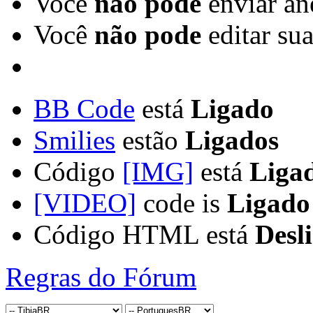
Você
não pode
enviar an
Você
não pode
editar su
BB Code
está
Ligado
Smilies
estão
Ligados
Código
[IMG]
está
Liga
[VIDEO]
code is
Ligado
Código HTML está
Desl
Regras do Fórum