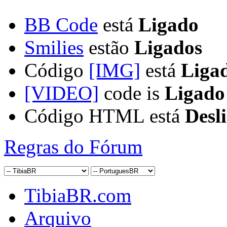
BB Code
está
Ligado
Smilies
estão
Ligados
Código
[IMG]
está
Liga
[VIDEO]
code is
Ligado
Código HTML está
Desl
Regras do Fórum
TibiaBR.com
Arquivo