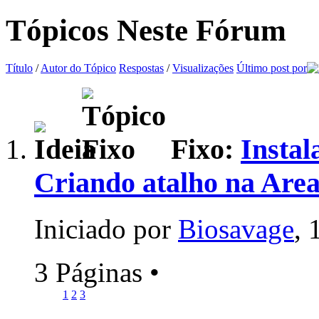
Tópicos Neste Fórum
Título
/
Autor do Tópico
Respostas
/
Visualizações
Último post por
Fixo:
Instal
Criando atalho na Area
Iniciado por
Biosavage
, 
3 Páginas
•
1
2
3