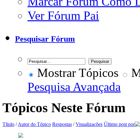
Marcar Fórum Como 
Ver Fórum Pai
Pesquisar Fórum
Mostrar Tópicos
Mo
Pesquisa Avançada
Tópicos Neste Fórum
Título
/
Autor do Tópico
Respostas
/
Visualizações
Último post por