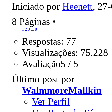
Iniciado por
Heenett
, 27
8 Páginas
•
1
2
3
...
8
Respostas: 77
Visualizações: 75.228
Avaliação5 / 5
Último post por
WalmmoreMallkin
Ver Perfil