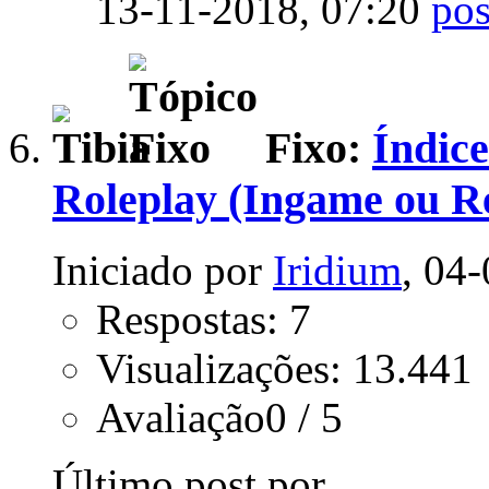
13-11-2018,
07:20
Fixo:
Índice
Roleplay (Ingame ou Re
Iniciado por
Iridium
, 04
Respostas: 7
Visualizações: 13.441
Avaliação0 / 5
Último post por