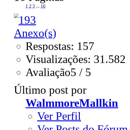
1
2
3
...
16
Respostas: 157
Visualizações: 31.582
Avaliação5 / 5
Último post por
WalmmoreMallkin
Ver Perfil
Ver Posts do Fórum