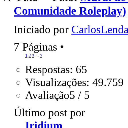
Comunidade Roleplay)
Iniciado por
CarlosLenda
7 Páginas
•
1
2
3
...
7
Respostas: 65
Visualizações: 49.759
Avaliação5 / 5
Último post por
Iridium