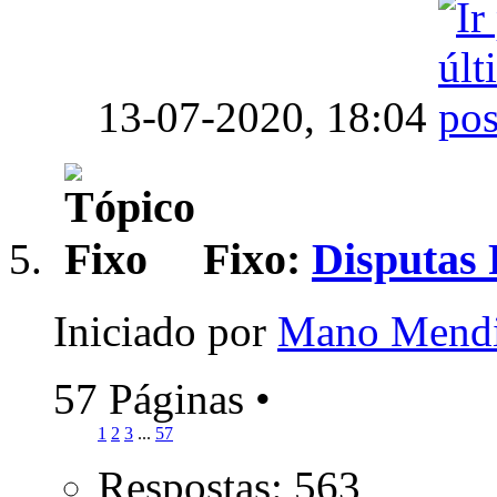
13-07-2020,
18:04
Fixo:
Disputas 
Iniciado por
Mano Mend
57 Páginas
•
1
2
3
...
57
Respostas: 563