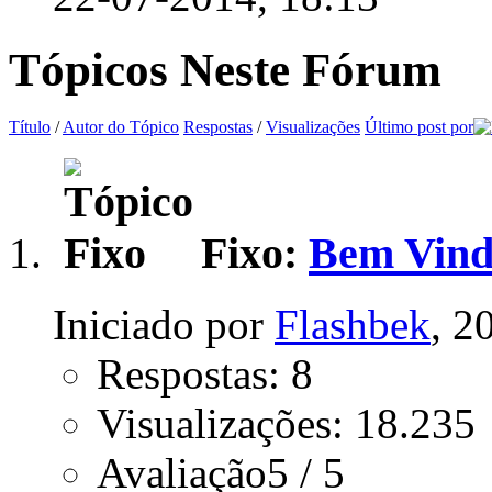
Tópicos Neste Fórum
Título
/
Autor do Tópico
Respostas
/
Visualizações
Último post por
Fixo:
Bem Vind
Iniciado por
Flashbek
, 2
Respostas: 8
Visualizações: 18.235
Avaliação5 / 5