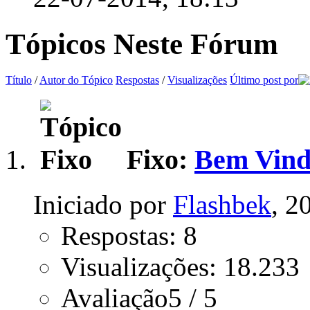
Tópicos Neste Fórum
Título
/
Autor do Tópico
Respostas
/
Visualizações
Último post por
Fixo:
Bem Vind
Iniciado por
Flashbek
, 2
Respostas: 8
Visualizações: 18.233
Avaliação5 / 5