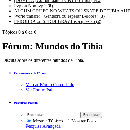
[DÚVIDA] Comunidade LGBT no Tibia (
142
)
Pvp ou Nonpvp ? (
8
)
ALGUM GRUPO NO WHATS OU SKYPE DE TIBIA AHE ?
World transfer - Gentebra ou esperar Belobra? (
3
)
FEROBRA ou SERDEBRA? Eis a questão (
2
)
Tópicos 0 a 0 de 0
Fórum:
Mundos do Tibia
Discuta sobre os diferentes mundos de Tibia.
Ferramentas de Fórum
Marcar Fórum Como Lido
Ver Fórum Pai
Pesquisar Fórum
Mostrar Tópicos
Mostrar Posts
Pesquisa Avançada