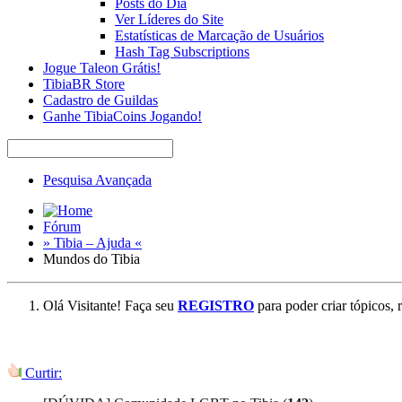
Posts do Dia
Ver Líderes do Site
Estatísticas de Marcação de Usuários
Hash Tag Subscriptions
Jogue Taleon Grátis!
TibiaBR Store
Cadastro de Guildas
Ganhe TibiaCoins Jogando!
Pesquisa Avançada
Fórum
» Tibia – Ajuda «
Mundos do Tibia
Olá Visitante! Faça seu
REGISTRO
para poder criar tópicos, 
Curtir: