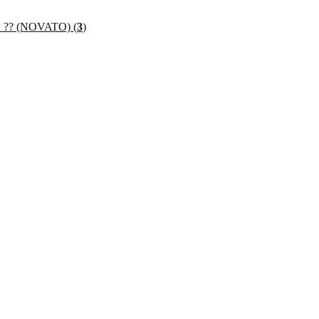
? (NOVATO) (
3
)