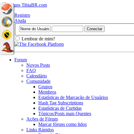
Registro
Ajuda
Lembrar de mim?
Forum
Novos Posts
FAQ
Calendário
Comunidade
Grupos
Membros
Estatísticas de Marcação de Usuários
Hash Tag Subscriptions
Estatísticas de Curtidas
Tópicos/Posts mais Quentes
Ações de Fórum
Marcar fóruns como lidos
Links Rápidos