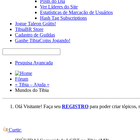
Posts do Dia
Ver Líderes do Site
Estatísticas de Marcação de Usuários
Hash Tag Subscriptions
Jogue Taleon Grátis!
TibiaBR Store
Cadastro de Guildas
Ganhe TibiaCoins Jogando!
Pesquisa Avançada
Fórum
» Tibia – Ajuda «
Mundos do Tibia
Olá Visitante! Faça seu
REGISTRO
para poder criar tópicos, 
Curtir: