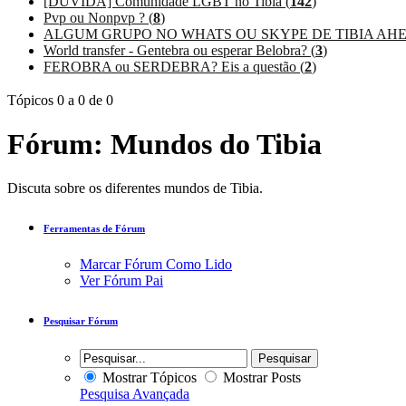
[DÚVIDA] Comunidade LGBT no Tibia (
142
)
Pvp ou Nonpvp ? (
8
)
ALGUM GRUPO NO WHATS OU SKYPE DE TIBIA AHE ?
World transfer - Gentebra ou esperar Belobra? (
3
)
FEROBRA ou SERDEBRA? Eis a questão (
2
)
Tópicos 0 a 0 de 0
Fórum:
Mundos do Tibia
Discuta sobre os diferentes mundos de Tibia.
Ferramentas de Fórum
Marcar Fórum Como Lido
Ver Fórum Pai
Pesquisar Fórum
Mostrar Tópicos
Mostrar Posts
Pesquisa Avançada