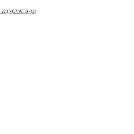
? (NOVATO) (
3
)