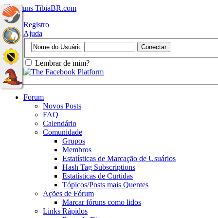
Registro
Ajuda
Lembrar de mim?
Forum
Novos Posts
FAQ
Calendário
Comunidade
Grupos
Membros
Estatísticas de Marcação de Usuários
Hash Tag Subscriptions
Estatísticas de Curtidas
Tópicos/Posts mais Quentes
Ações de Fórum
Marcar fóruns como lidos
Links Rápidos