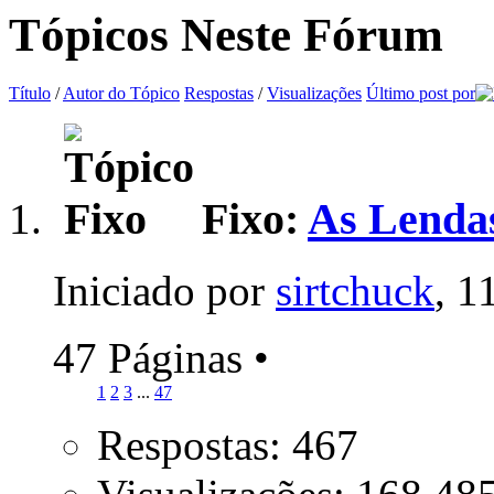
Tópicos Neste Fórum
Título
/
Autor do Tópico
Respostas
/
Visualizações
Último post por
Fixo:
As Lendas
Iniciado por
sirtchuck
, 1
47 Páginas
•
1
2
3
...
47
Respostas: 467