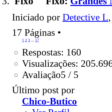
Fixo:
Grandes
Iniciado por
Detective L
17 Páginas
•
1
2
3
...
17
Respostas: 160
Visualizações: 205.69
Avaliação5 / 5
Último post por
Chico-Butico