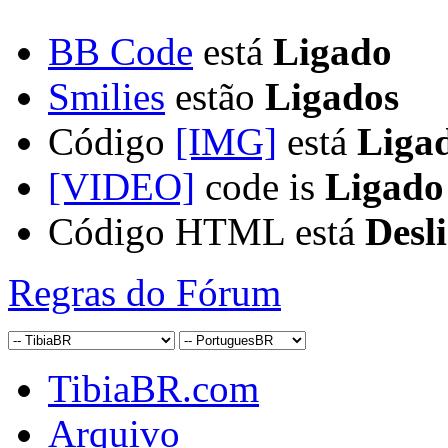
BB Code
está
Ligado
Smilies
estão
Ligados
Código
[IMG]
está
Liga
[VIDEO]
code is
Ligado
Código HTML está
Desl
Regras do Fórum
TibiaBR.com
Arquivo