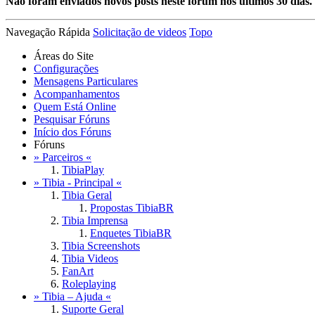
Não foram enviados novos posts neste fórum nos últimos 30 dias.
Navegação Rápida
Solicitação de videos
Topo
Áreas do Site
Configurações
Mensagens Particulares
Acompanhamentos
Quem Está Online
Pesquisar Fóruns
Início dos Fóruns
Fóruns
» Parceiros «
TibiaPlay
» Tibia - Principal «
Tibia Geral
Propostas TibiaBR
Tibia Imprensa
Enquetes TibiaBR
Tibia Screenshots
Tibia Videos
FanArt
Roleplaying
» Tibia – Ajuda «
Suporte Geral