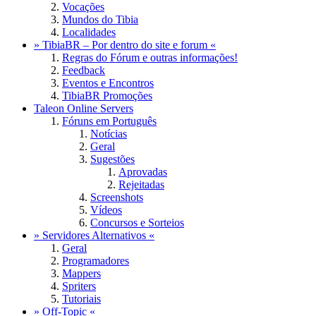
Vocações
Mundos do Tibia
Localidades
» TibiaBR – Por dentro do site e forum «
Regras do Fórum e outras informações!
Feedback
Eventos e Encontros
TibiaBR Promoções
Taleon Online Servers
Fóruns em Português
Notícias
Geral
Sugestões
Aprovadas
Rejeitadas
Screenshots
Vídeos
Concursos e Sorteios
» Servidores Alternativos «
Geral
Programadores
Mappers
Spriters
Tutoriais
» Off-Topic «