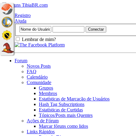
Registro
Ajuda
Lembrar de mim?
Forum
Novos Posts
FAQ
Calendário
Comunidade
Grupos
Membros
Estatísticas de Marcação de Usuários
Hash Tag Subscriptions
Estatísticas de Curtidas
Tópicos/Posts mais Quentes
Ações de Fórum
Marcar fóruns como lidos
Links Rápidos