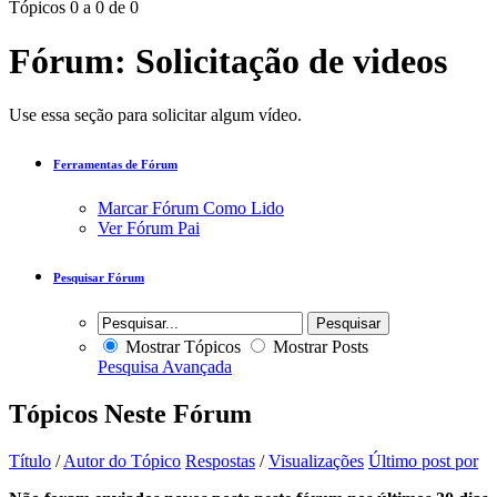
Tópicos 0 a 0 de 0
Fórum:
Solicitação de videos
Use essa seção para solicitar algum vídeo.
Ferramentas de Fórum
Marcar Fórum Como Lido
Ver Fórum Pai
Pesquisar Fórum
Mostrar Tópicos
Mostrar Posts
Pesquisa Avançada
Tópicos Neste Fórum
Título
/
Autor do Tópico
Respostas
/
Visualizações
Último post por