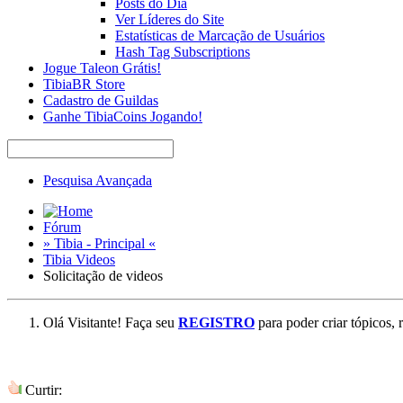
Posts do Dia
Ver Líderes do Site
Estatísticas de Marcação de Usuários
Hash Tag Subscriptions
Jogue Taleon Grátis!
TibiaBR Store
Cadastro de Guildas
Ganhe TibiaCoins Jogando!
Pesquisa Avançada
Fórum
» Tibia - Principal «
Tibia Videos
Solicitação de videos
Olá Visitante! Faça seu
REGISTRO
para poder criar tópicos, 
Curtir: