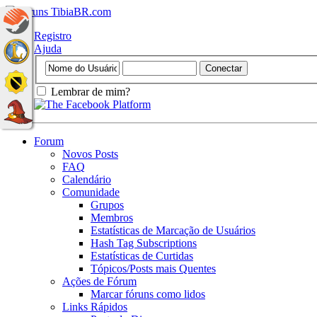
Registro
Ajuda
Lembrar de mim?
Forum
Novos Posts
FAQ
Calendário
Comunidade
Grupos
Membros
Estatísticas de Marcação de Usuários
Hash Tag Subscriptions
Estatísticas de Curtidas
Tópicos/Posts mais Quentes
Ações de Fórum
Marcar fóruns como lidos
Links Rápidos