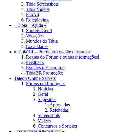
Tibia Screenshots
Tibia Videos
FanArt
Roleplaying
» Tibia – Ajuda «
Suporte Geral
Vocações
Mundos do Tibia
Localidades
» TibiaBR – Por dentro do site e forum «
Regras do Fórum e outras informações!
Feedback
Eventos e Encontros
TibiaBR Promoções
Taleon Online Servers
Fóruns em Português
Notícias
Geral
Sugestões
Aprovadas
Rejeitadas
Screenshots
Vídeos
Concursos e Sorteios
» Servidores Alternativos «