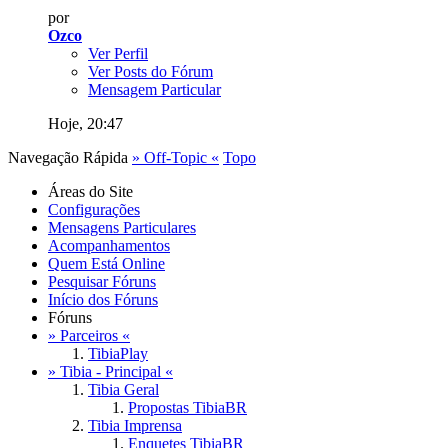
por
Ozco
Ver Perfil
Ver Posts do Fórum
Mensagem Particular
Hoje,
20:47
Navegação Rápida
» Off-Topic «
Topo
Áreas do Site
Configurações
Mensagens Particulares
Acompanhamentos
Quem Está Online
Pesquisar Fóruns
Início dos Fóruns
Fóruns
» Parceiros «
TibiaPlay
» Tibia - Principal «
Tibia Geral
Propostas TibiaBR
Tibia Imprensa
Enquetes TibiaBR