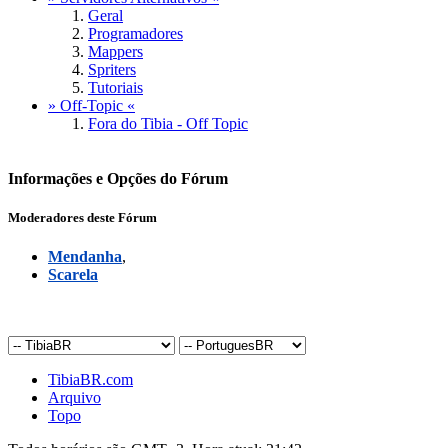
Geral
Programadores
Mappers
Spriters
Tutoriais
» Off-Topic «
Fora do Tibia - Off Topic
Informações e Opções do Fórum
Moderadores deste Fórum
Mendanha
,
Scarela
TibiaBR.com
Arquivo
Topo