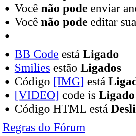
Você
não pode
enviar an
Você
não pode
editar su
BB Code
está
Ligado
Smilies
estão
Ligados
Código
[IMG]
está
Liga
[VIDEO]
code is
Ligado
Código HTML está
Desl
Regras do Fórum