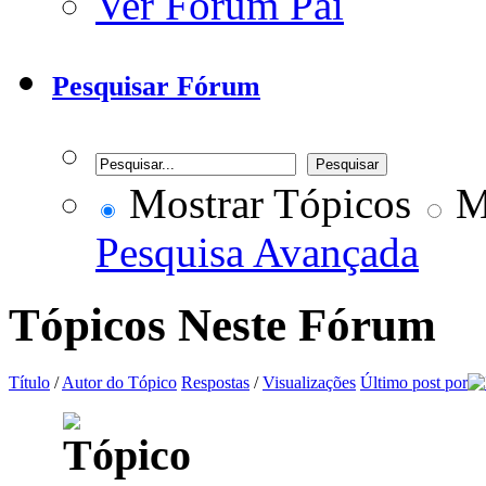
Ver Fórum Pai
Pesquisar Fórum
Mostrar Tópicos
Mo
Pesquisa Avançada
Tópicos Neste Fórum
Título
/
Autor do Tópico
Respostas
/
Visualizações
Último post por