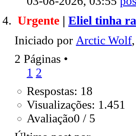
03-08-2026,
03:55
Urgente
|
Eliel tinha r
Iniciado por
Arctic Wolf
2 Páginas
•
1
2
Respostas: 18
Visualizações: 1.451
Avaliação0 / 5